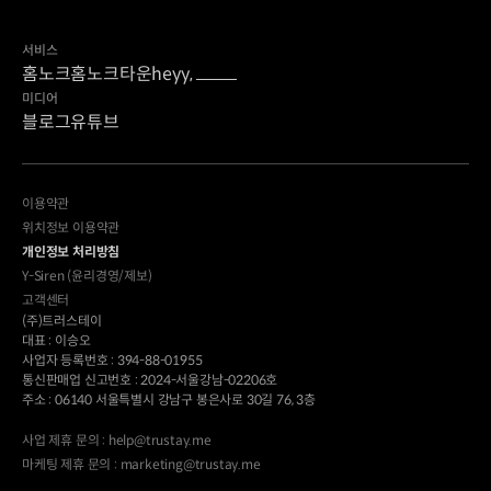
9일 제4차 도시계획위원회를 열어 ‘장미
서비스
홈노크
홈노크타운
heyy,
미디어
블로그
유튜브
이용약관
위치정보 이용약관
개인정보 처리방침
Y-Siren (윤리경영/제보)
고객센터
(주)트러스테이
대표 : 이승오
사업자 등록번호 : 394-88-01955
통신판매업 신고번호 : 2024-서울강남-02206호
주소 : 06140 서울특별시 강남구 봉은사로 30길 76, 3층
사업 제휴 문의 : help@trustay.me
마케팅 제휴 문의 : marketing@trustay.me