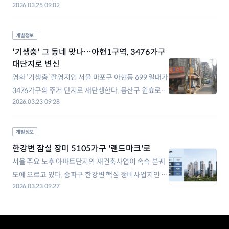
2026.03.25 09:02
이 시동을 걸었고, ‘반쪽짜리’에 그치던 장위뉴타운 재
개발도 점점 ‘완성체’를 향해 가고 있다. 북서울꿈의숲
이 가까워 주거 환경이 쾌적한 데다 경전철 동북선 호재
개발정보
도 품고 있어 관심을 끈다. ◇번동주공1, 2084가구로 2
'기생충' 그 동네 맞나…아현1구역, 3476가구
4일 정비업계에 따르면 강북구는
대단지로 변신
영화 ‘기생충’ 촬영지인 서울 마포구 아현동 699 일대가
3476가구의 주거 단지로 재탄생한다. 용산구 원효로1
2026.03.23 09:28
가에는 최고 40층, 2743가구가 들어선다. 서울시는 지
난 19일 제4차 도시계획위원회를 열어 ‘아현1구역 주
택정비형 공공재개발사업 정비계획 결정 및 정비구역
개발정보
지정안을 수정 가결했다고 20일 밝혔다. 이 지역은 최
한강변 잠실 장미 5105가구 '랜드마크'로
고 35층, 3476가구(임대
서울 주요 노후 아파트단지의 재건축사업이 속속 본궤
도에 오르고 있다. 송파구 한강변 핵심 정비사업지인 잠
2026.03.23 09:27
실 장미1·2·3차는 5000가구가 넘는 아파트로 탈바꿈
한다. 각각 600여 가구로 재건축하는 영등포구 여의도
삼익·은하아파트 정비계획안도 서울시 심의를 통과했
다. ◇잠실 재건축 막차 탄 장미아파트 서울시는 지난 1