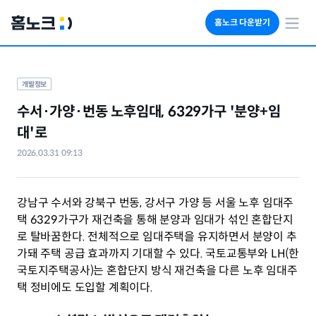
홈노크 다운받기
회사소개
임대료 자동수납
개발정보
세금 계산기
수서·가양·번동 노후임대, 6329가구 '분양+임
부동산 인사이트
대'로
2026.03.31 09:13
강남구 수서와 강북구 번동, 강서구 가양 등 서울 노후 임대주
택 6329가구가 재건축을 통해 분양과 임대가 섞인 혼합단지
로 탈바꿈한다. 전체적으로 임대주택을 유지하면서 분양이 추
가돼 주택 공급 효과까지 기대할 수 있다. 국토교통부와 LH(한
국토지주택공사)는 혼합단지 방식 재건축을 다른 노후 임대주
택 정비에도 도입할 계획이다.