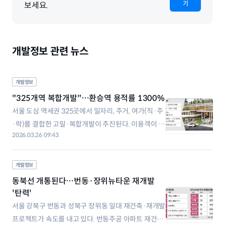
기
보세요.
개발정보 관련 뉴스
개발정보
"325개역 복합개발"…환승역 용적률 1300%
서울 도심 역세권 325곳에서 일자리, 주거, 여가(직·주
·락)를 결합한 고밀·복합개발이 추진된다. 이용객이 많
2026.03.26 09:43
은 환승역은 최고 1300%까지 용적률을 높이고, 사업
성이 낮은 외곽 지역은 공공기여 비중을 낮춰 사업성을
개선한다. 택지가 부족한 서울에서 역세권 고밀개발은
개발정보
주택 공급을 위한 핵심 수단이다. 서울시는 25일 이 같
동북선 개통된다…번동·장위뉴타운 재개발
은 내용을 담은 ‘서울 역세권 직
'탄력'
서울 강북구 번동과 성북구 장위동 일대 재건축·재개발
프로젝트가 속도를 내고 있다. 번동주공 아파트 재건축