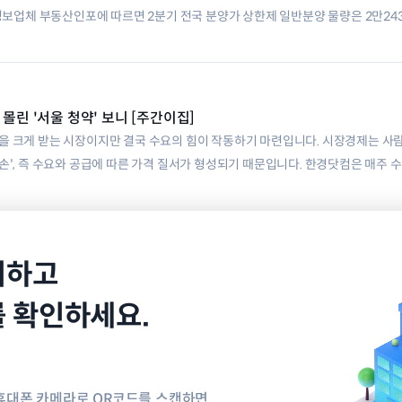
 정보업체 부동산인포에 따르면 2분기 전국 분양가 상한제 일반분양 물량은 2만243
. 수도권이 전체의 88.7%인 1만990
몰린 '서울 청약' 보니 [주간이집]
을 크게 받는 시장이지만 결국 수요의 힘이 작동하기 마련입니다. 시장경제는 사
손', 즉 수요와 공급에 따른 가격 질서가 형성되기 때문입니다. 한경닷컴은 매주 수
호갱노노와 함께 수요자가 많이 찾는 아파트 단지
치하고
를 확인하세요.
리경영/제보)
고객센터
휴대폰 카메라로 QR코드를 스캔하면