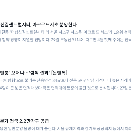
샵신길센트럴시티, 아크로드서초 분양한다
신길동 '더샵신길센트럴시티'와 서울 서초구 서초동 '아크로 드 서초'가 1순위 청약
청약 경쟁이 치열할 전망이다. 29일 부동산R114에 따르면 4월 첫째 주에는 전국 
 이뤄진다. 서울에서 분양이 이뤄지는
'멘붕' 오더니…'깜짝 결과' [돈앤톡]
'국민평형'으로 불리는 전용면적 84㎡보다 전용 59㎡ 당첨 가점이 더 높은 사례
부담이 큰 넓은 면적대보다 작은 면적대에 통장이 몰린 것으로 분석됩니다. 27일
비네'는 지난 26일 당첨자를 발표했습니다.
분기 전국 2.2만가구 공급
용한 일반분양 물량이 대거 풀린다. 서울 규제지역과 경기도 공공택지 등에서 아