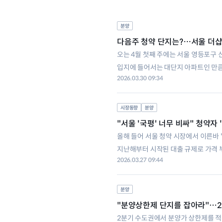
분양
다음주 청약 단지는?…서울 더
오는 4월 첫째 주에는 서울 영등포구 
입지에 들어서는 대단지 아파트인 만큼 
2026.03.30 09:34
가구(일반운양 3784가구)의 분양이
시장동향
분양
"서울 '국평' 너무 비싸" 청약자 
올해 들어 서울 청약 시장에서 이른바 
지난해부터 시작된 대출 규제로 가격 
2026.03.27 09:44
에 따르면 강서구 방화동 '래미안 엘라
분양
"분양상한제 단지를 잡아라"…2
2분기 수도권에서 분양가 상한제를 적