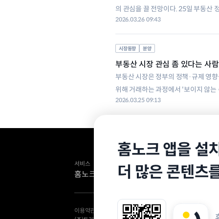
의 관심을 끌 전망이다. 25일 부동산
2026.03.26 09:43
(1만4516)보다 54.5% 늘어난 규모다
시장동향
분양
부동산 시장 관심 좀 있다는 사람 
부동산 시장은 정부의 정책·규제 영향
위해 거래하는 과정에서 '보이지 않는 
2026.03.25 09:13
즈를 통해 아파트 종합 정보 플랫폼 
홈노크 앱을 설
서비스
미디어
더 많은 콘텐츠
홈노크
홈노크타운
heyy,
블로그
유튜브
이용약관
위치정보 이용약관
개인정보 처리방침
Y-Siren (윤