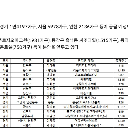
기 1만4197가구, 서울 6978가구, 인천 2136가구 등이 공급 예정
르지오마크원(1931가구), 동작구 흑석동 써밋더힐(1515가구), 
이촌르엘(750가구) 등이 분양을 앞두고 있다.