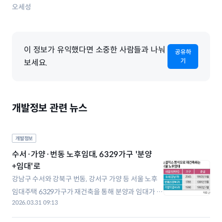
오세성
이 정보가 유익했다면 소중한 사람들과 나눠
공유하
기
보세요.
개발정보 관련 뉴스
개발정보
수서·가양·번동 노후임대, 6329가구 '분양
+임대'로
강남구 수서와 강북구 번동, 강서구 가양 등 서울 노후
임대주택 6329가구가 재건축을 통해 분양과 임대가 섞
2026.03.31 09:13
인 혼합단지로 탈바꿈한다. 전체적으로 임대주택을 유
지하면서 분양이 추가돼 주택 공급 효과까지 기대할 수