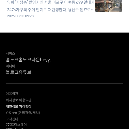
영화 ‘기생충’ 촬영지인 서울 마포구 아현동 699 일대가
3476가구의 주거 단지로 재탄생한다. 용산구 원효로1
2026.03.23 09:28
가에는 최고 40층, 2743가구가 들어선다. 서울시는 지
난 19일 제4차 도시계획위원회를 열어 ‘아현1구역 주
택정비형 공공재개발사업 정비계획 결정 및 정비구역
지정안을 수정 가결했다고 20일 밝혔다. 이 지역은 최
고 35층, 3476가구(임대
서비스
홈노크
홈노크타운
heyy,
미디어
블로그
유튜브
이용약관
위치정보 이용약관
개인정보 처리방침
Y-Siren (윤리경영/제보)
고객센터
(주)트러스테이