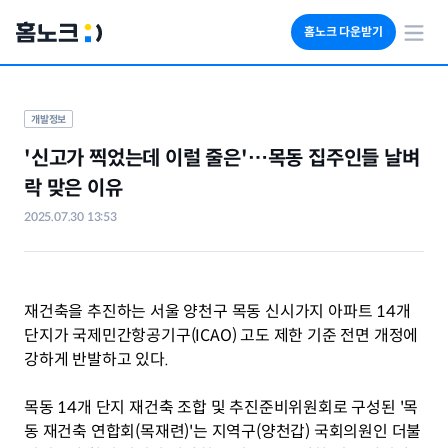
홈노크 다운받기
회사소개
임대료 자동수납
개발정보
세금 계산기
'신고가 찍었는데 이럴 줄은'…목동 집주인들 날벼
부동산 인사이트
락 맞은 이유
2025.07.30 13:53
재건축을 추진하는 서울 양천구 목동 신시가지 아파트 14개 
단지가 국제민간항공기구(ICAO) 고도 제한 기준 전면 개정에 
강하게 반발하고 있다.
목동 14개 단지 재건축 조합 및 추진준비위원회로 구성된 '목
동 재건축 연합회(목재련)'는 지역구(양천갑) 국회의원인 더불