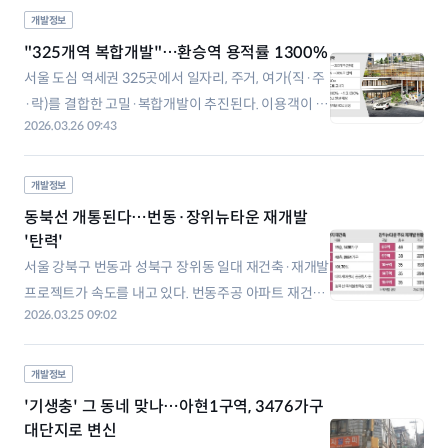
있다. 국토교통부와 LH(한국토지주택공사)는 혼합단
개발정보
지 방식 재건축을 다른 노후 임대주택 정비에도 도입할
"325개역 복합개발"…환승역 용적률 1300%
계획이다. 30일 국토부 등에 따르면 LH
서울 도심 역세권 325곳에서 일자리, 주거, 여가(직·주
·락)를 결합한 고밀·복합개발이 추진된다. 이용객이 많
2026.03.26 09:43
은 환승역은 최고 1300%까지 용적률을 높이고, 사업
성이 낮은 외곽 지역은 공공기여 비중을 낮춰 사업성을
개선한다. 택지가 부족한 서울에서 역세권 고밀개발은
개발정보
주택 공급을 위한 핵심 수단이다. 서울시는 25일 이 같
동북선 개통된다…번동·장위뉴타운 재개발
은 내용을 담은 ‘서울 역세권 직
'탄력'
서울 강북구 번동과 성북구 장위동 일대 재건축·재개발
프로젝트가 속도를 내고 있다. 번동주공 아파트 재건축
2026.03.25 09:02
이 시동을 걸었고, ‘반쪽짜리’에 그치던 장위뉴타운 재
개발도 점점 ‘완성체’를 향해 가고 있다. 북서울꿈의숲
이 가까워 주거 환경이 쾌적한 데다 경전철 동북선 호재
개발정보
도 품고 있어 관심을 끈다. ◇번동주공1, 2084가구로 2
'기생충' 그 동네 맞나…아현1구역, 3476가구
4일 정비업계에 따르면 강북구는
대단지로 변신