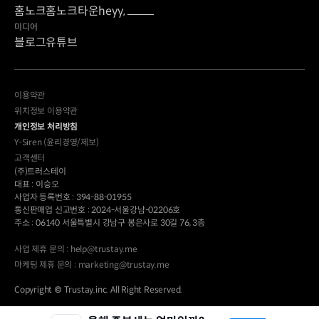
홈노크
홈노크타운
heyy,
미디어
블로그
유튜브
이용약관
위치정보 이용약관
개인정보 처리방침
Y-Siren (윤리경영/제보)
고객센터
(주)트러스테이
대표 : 이승오
사업자 등록번호 : 394-88-01955
통신판매업 신고번호 : 2024-서울강남-02206호
주소 : 06140 서울특별시 강남구 봉은사로 30길 76, 3층
사업 제휴 문의 : help@trustay.me
마케팅 제휴 문의 : marketing@trustay.me
Copyright © Trustay.inc. All Right Reserved.