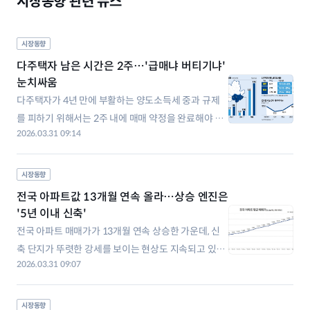
시장동향 관련 뉴스
시장동향
다주택자 남은 시간은 2주…'급매냐 버티기냐'
눈치싸움
다주택자가 4년 만에 부활하는 양도소득세 중과 규제
를 피하기 위해서는 2주 내에 매매 약정을 완료해야 한
2026.03.31 09:14
다. 양도세 중과 유예가 끝나는 5월 10일 이후에는 보유
세 규제와 매물 잠김 등이 시장의 변수가 될 것으로 전
망된다. 30일 업계에 따르면 서울과 경기 12곳의 다주
시장동향
택자는 다음달 17일께까지 토지거래허가 신청을 마쳐
전국 아파트값 13개월 연속 올라…상승 엔진은
야 양도세 중과를 적용받지 않는다. 평
'5년 이내 신축'
전국 아파트 매매가가 13개월 연속 상승한 가운데, 신
축 단지가 뚜렷한 강세를 보이는 현상도 지속되고 있다.
2026.03.31 09:07
30일 부동산R114 에 따르면, 지난 2월 전국 아파트 평
균 매매가는 3.3㎡ 2055만원을 기록했다. 지난해 1월
(1920만원) 이후 13개월 연속 상승한 결과다. 아파트
시장동향