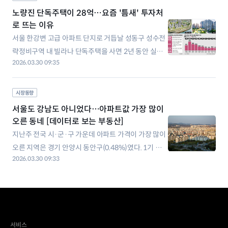
매매가는 특히 입주 1~5년 차의 신축 단지를 위주로 올
노량진 단독주택이 28억…요즘 '틈새' 투자처
랐다. 전국 17개
로 뜨는 이유
서울 한강변 고급 아파트 단지로 거듭날 성동구 성수전
략정비구역 내 빌라나 단독주택을 사면 2년 동안 실거
2026.03.30 09:35
주해야 한다. 용산구 한남4·5구역 빌라는 매수자가 들
어가 살 필요가 없다. 집이 철거된 인근 한남2·3구역 입
주권을 살 경우 준공 후 2년 실거주 의무가 생긴다. 재개
시장동향
발 지역인데 실거주 의무가 제각각인 이유는 뭘까. 작년
서울도 강남도 아니었다…아파트값 가장 많이
10월 서울 전역이 토지거래허가
오른 동네 [데이터로 보는 부동산]
지난주 전국 시·군·구 가운데 아파트 가격이 가장 많이
오른 지역은 경기 안양시 동안구(0.48%)였다. 1기 신
2026.03.30 09:33
도시인 평촌의 재정비 기대가 매매시장에 반영된 것으
로 풀이된다. 전남 무안이 0.42% 올라 두 번째로 높았
다. 인공지능(AI) 데이터센터 유치 등의 개발 호재가 영
향을 미쳤다. 경남 창원성산(0.29%)과 수도권 내 대표
적 풍선효과 지역으로 꼽
서비스