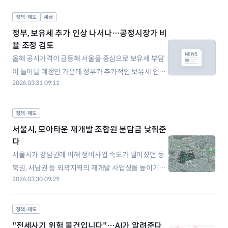
정책·제도
세금
정부, 보유세 추가 인상 나서나…공정시장가 비
율 조정 검토
올해 공시가격이 급등해 서울을 중심으로 보유세 부담
이 늘어날 예정인 가운데 정부가 추가적인 보유세 인상
2026.03.31 09:11
카드를 검토하고 있다. 다주택자의 양도소득세 중과 유
예 기한인 5월 9일 이후에도 지속적인 매물 출회를 통
한 집값 안정을 유도하기 위해선 보유세 인상이 필요하
정책·제도
다는 판단에서다. 30일 관가에 따르면 재정경제부와 국
서울시, 모아타운 재개발 조합원 분담금 낮춰준
토교통부는 서울 고가 주택을 중심으로 보유세
다
서울시가 강남권에 비해 정비사업 속도가 떨어졌던 동
북권, 서남권 등 외곽지역의 재개발 사업성을 높이기로
2026.03.30 09:29
했다. 용적률을 높여주고 공공기여분을 낮춰주는 방식
으로 조합원 부담을 낮춰준다. 서울시는 재개발 정비사
업을 진행 중인 60곳 모아타운 대상지에 대해 사업성
정책·제도
보정계수를 반영한 관리계획안을 수정가결하고, 가로
"전세사기 위험 물건입니다"…AI가 알려준다