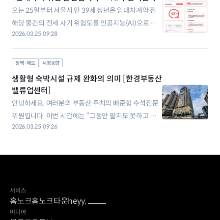
주택정비사업 8개소의 사업시행계획 변경안을 조건부
오는 25일부터 서울시 만 39세 청년은 임대차계약 전
해당 물건의 전세 사기 위험도를 인공지능(AI)으로 확
2026.03.25 09:28
인 가능해진다. 24일 서울시는 임대차계약을 앞둔 서울
청년을 대상으로 'AI 분석 보고서' 서비스를 본격 시행
한다고 발표했다. 집 주소만 입력하면 AI가 임대인·주
정책·제도
시장동향
택 권리관계 정보를 분석해 전세 사기 위험도를 알려주
생활형 숙박시설 규제 완화의 의미 [한경부동산
는 서비스다. 전세 사기 피해자
밸류업센터]
안녕하세요. 여러분의 부동산 주치의 배준형 수석전문
위원입니다. 이번 시간에는 “그동안 팔지도 못하고 살
2026.03.25 09:26
지도 못해 골칫덩어리였던 생활형 숙박시설(생숙)이 드
디어 해결의 실마리를 찾았다”는 반가운 소식을 전해
드립니다. 정부가 규제를 완화하면서, 한 채만 보유한
개인도 합법적으로 수익을 창출할 수 있는 길이 열렸습
니다. 그동안 생숙은 이러지도 저러지도 못하는
서비스
홈노크
홈노크타운
heyy,
미디어