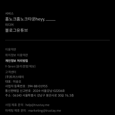
년 2분기(1만4516)보다 54.5% 늘어난 규모다. 수도권
이 전체의 88.7%인 1만990
서비스
홈노크
홈노크타운
heyy,
미디어
블로그
유튜브
이용약관
위치정보 이용약관
개인정보 처리방침
Y-Siren (윤리경영/제보)
고객센터
(주)트러스테이
대표 : 이승오
사업자 등록번호 : 394-88-01955
통신판매업 신고번호 : 2024-서울강남-02206호
주소 : 06140 서울특별시 강남구 봉은사로 30길 76, 3층
사업 제휴 문의 : help@trustay.me
마케팅 제휴 문의 : marketing@trustay.me