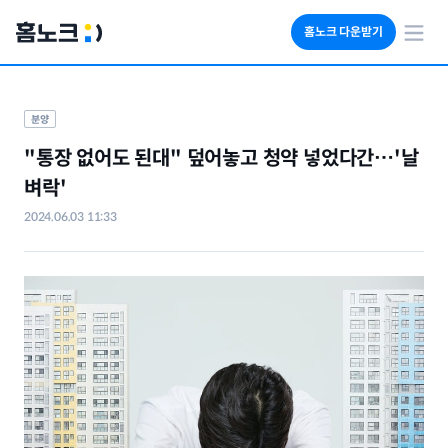
홈노크 다운받기
회사소개
임대료 자동수납
분양
세금 계산기
"통장 없어도 된대" 덮어놓고 청약 넣었다간…'날
부동산 인사이트
벼락'
2024.06.03 11:33