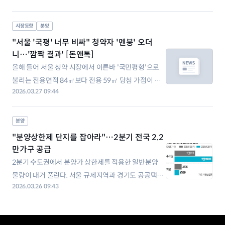
지 아파트인 만큼 청약 경쟁이 치열할 전망이다. 29일
부동산R114에 따르면 4월 첫째 주에는 전국 7개 단지
시장동향
분양
에서 6810가구(일반운양 3784가구)의 분양이 이뤄진
"서울 '국평' 너무 비싸" 청약자 '멘붕' 오더
다. 서울에서 분양이 이뤄지는
니…'깜짝 결과' [돈앤톡]
올해 들어 서울 청약 시장에서 이른바 '국민평형'으로
불리는 전용면적 84㎡보다 전용 59㎡ 당첨 가점이 더
2026.03.27 09:44
높은 사례가 포착되고 있습니다. 지난해부터 시작된 대
출 규제로 가격 부담이 큰 넓은 면적대보다 작은 면적대
에 통장이 몰린 것으로 분석됩니다. 27일 한국부동산원
분양
청약홈에 따르면 강서구 방화동 '래미안 엘라비네'는 지
"분양상한제 단지를 잡아라"…2분기 전국 2.2
난 26일 당첨자를 발표했습니다.
만가구 공급
2분기 수도권에서 분양가 상한제를 적용한 일반분양
물량이 대거 풀린다. 서울 규제지역과 경기도 공공택지
2026.03.26 09:43
등에서 아파트가 공급돼 수요자의 관심을 끌 전망이다.
25일 부동산 정보업체 부동산인포에 따르면 2분기 전
국 분양가 상한제 일반분양 물량은 2만2432가구다. 작