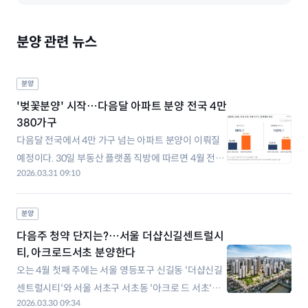
분양 관련 뉴스
분양
'벚꽃분양' 시작…다음달 아파트 분양 전국 4만
380가구
다음달 전국에서 4만 가구 넘는 아파트 분양이 이뤄질
예정이다. 30일 부동산 플랫폼 직방에 따르면 4월 전국
2026.03.31 09:10
아파트 예정 물량은 총 4만380가구로 집계됐다. 지난
해 4월(2만405가구)보다 약 98% 증가한 규모다. 이달
예정 물량 중 일부가 이월되며 4월 물량이 집중되는 모
분양
양새다. 3월 분양계획 물량은 총 3만1012가구였으나
다음주 청약 단지는?…서울 더샵신길센트럴시
실제 분양은 계획의 60
티, 아크로드서초 분양한다
오는 4월 첫째 주에는 서울 영등포구 신길동 '더샵신길
센트럴시티'와 서울 서초구 서초동 '아크로 드 서초'가
2026.03.30 09:34
1순위 청약을 받는다. 서울 핵심 입지에 들어서는 대단