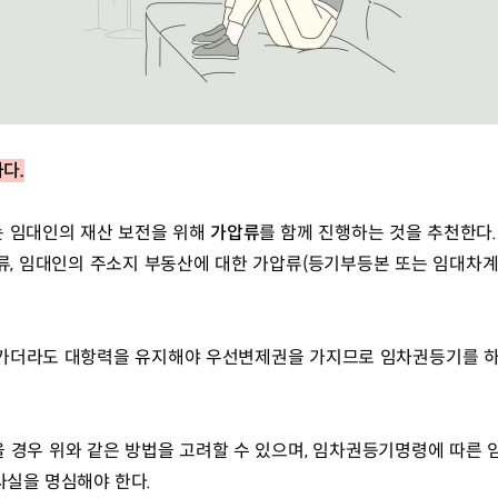
다.
 임대인의 재산 보전을 위해 
가압류
를 함께 진행하는 것을 추천한다.
류, 임대인의 주소지 부동산에 대한 가압류(등기부등본 또는 임대차계약
가더라도 대항력을 유지해야 우선변제권을 가지므로 임차권등기를 하
 경우 위와 같은 방법을 고려할 수 있으며, 임차권등기명령에 따른 
사실을 명심해야 한다.