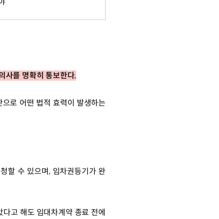
야
 의사를 명확히 통보한다.
으로 어떤 법적 효력이 발생하는 
할 수 있으며, 임차권등기가 완
았다고 해도 임대차계약 종료 전에