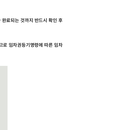
 완료되는 것까지 반드시 확인 후 
으므로 임차권등기명령에 따른 임차