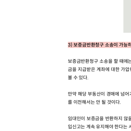
3) 보증금반환청구 소송이 가능하
보증금반환청구 소송을 할 때에는
금을 지급받은 계좌에 대한 가압
볼 수 있다. 
만약 해당 부동산이 경매에 넘어
를 이전해서는 안 될 것이다.
임대인이 보증금을 반환하지 않을
입신고는 계속 유지해야 한다는 