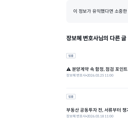
이 정보가 유익했다면 소중한
장보혜 변호사님의 다른 글
법률
⚠️ 분양계약 속 함정, 점검 포인
장보혜 변호사
2026.03.25 11:00
법률
부동산 공동투자 전, 서류부터 챙기
장보혜 변호사
2026.03.18 11:00