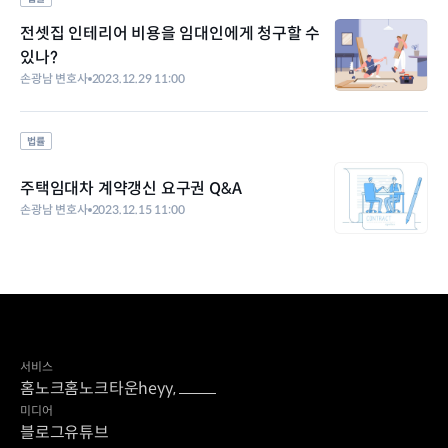
전셋집 인테리어 비용을 임대인에게 청구할 수
있나?
손광남 변호사
2023.12.29 11:00
법률
주택임대차 계약갱신 요구권 Q&A
손광남 변호사
2023.12.15 11:00
서비스
홈노크
홈노크타운
heyy,
미디어
블로그
유튜브