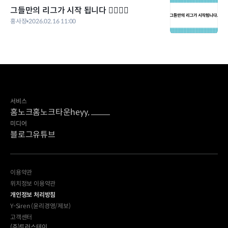
그들만의 리그가 시작 됩니다 🏃‍♀️🏃‍♂️
홍사장
2026.02.16 11:00
서비스
홈노크
홈노크타운
heyy,
미디어
블로그
유튜브
이용약관
위치정보 이용약관
개인정보 처리방침
Y-Siren (윤리경영/제보)
고객센터
(주)트러스테이