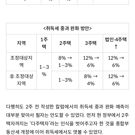
<취득세 중과 완화 방안>
1
주
법인
‧
4
주택
지역
2
주택
3
주택
택
↑
조정대상지
8% →
12% →
12% →
역
1∼3%
6%
6%
1∼3
%
非 조정대상
8% →
12% →
1∼3%
지역
4%
6%
다행히도 2주 전 작성한 칼럼에서의 취득세 중과 완화 예측이 
대부분 맞아서 필자는 안도할 수 있었다. 먼저 현 정부에서 2주
택자까지는 ‘다주택자’라는 인식을 벗어주고자 한 것을 종합부
동산세 개정에 이어 취득세에서도 엿볼 수 있었다. 