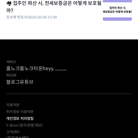
🏘️ 집주인 파산 시, 전세보증금은 어떻게 보호될
까?
장보혜 변호사
2026.03.04 11:00
서비스
홈노크
홈노크타운
heyy,
미디어
블로그
유튜브
이용약관
위치정보 이용약관
개인정보 처리방침
Y-Siren (윤리경영/제보)
고객센터
(주)트러스테이