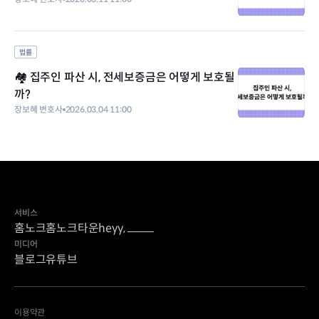
법률
🏘️ 집주인 파산 시, 전세보증금은 어떻게 보호될
까?
장보혜 변호사
2026.03.04 11:00
서비스
홈노크
홈노크타운
heyy,
미디어
블로그
유튜브
이용약관