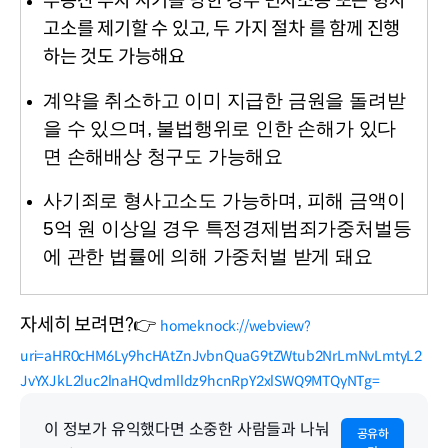
부동산 투자 사기를 당한 경우 민사소송 또는 형사
고소를 제기할 수 있고, 두 가지 절차 를 함께 진행
하는 것도 가능해요
계약을 취소하고 이미 지급한 금원을 돌려받
을 수 있으며, 불법행위로 인한 손해가 있다
면 손해배상 청구도 가능해요
사기죄로 형사고소도 가능하며, 피해 금액이
5억 원 이상일 경우 특정경제범죄가중처벌등
에 관한 법률에 의해 가중처벌 받게 돼요
자세히 보려면?👉 
homeknock://webview?
uri=aHR0cHM6Ly9hcHAtZnJvbnQuaG9tZWtub2NrLmNvLmtyL2
JvYXJkL2luc2lnaHQvdmlldz9hcnRpY2xlSWQ9MTQyNTg=
이 정보가 유익했다면 소중한 사람들과 나눠
공유하