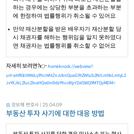
하는 경우에는 상당한 부분을 초과하는 부분
에 한정하여 법률행위가 취소될 수 있어요
만약 재산분할을 받은 배우자가 재산분할 당
시 채권자를 해하는 행위임을 알지 못하였다
면 채권자는 법률행위를 취소할 수 없어요
자세히 보려면?👉 
homeknock://webview?
uri=aHR0cHM6Ly9hcHAtZnJvbnQuaG9tZWtub2NrLmNvLmtyL2
JvYXJkL2luc2lnaHQvdmlldz9hcnRpY2xlSWQ9MTQyMDM=
⚖️ 
장보혜 변호사 | 25.04.09
부동산 투자 사기에 대한 대응 방법