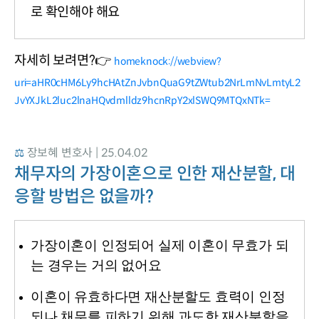
로 확인해야 해요
자세히 보려면?👉 
homeknock://webview?
uri=aHR0cHM6Ly9hcHAtZnJvbnQuaG9tZWtub2NrLmNvLmtyL2
JvYXJkL2luc2lnaHQvdmlldz9hcnRpY2xlSWQ9MTQxNTk=
⚖️ 
장보혜 변호사 | 25.04.02
채무자의 가장이혼으로 인한 재산분할, 대
응할 방법은 없을까?
가장이혼이 인정되어 실제 이혼이 무효가 되
는 경우는 거의 없어요
이혼이 유효하다면 재산분할도 효력이 인정
되나 채무를 피하기 위해 과도한 재산분할을