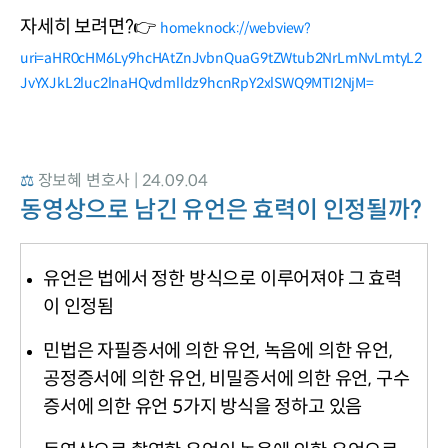
자세히 보려면?👉 
homeknock://webview?
uri=aHR0cHM6Ly9hcHAtZnJvbnQuaG9tZWtub2NrLmNvLmtyL2
JvYXJkL2luc2lnaHQvdmlldz9hcnRpY2xlSWQ9MTI2NjM=
⚖️ 
장보혜 변호사 | 24.09.04
동영상으로 남긴 유언은 효력이 인정될까?
유언은 법에서 정한 방식으로 이루어져야 그 효력
이 인정됨
민법은 자필증서에 의한 유언
,
녹음에 의한 유언
,
공정증서에 의한 유언
,
비밀증서에 의한 유언
,
구수
증서에 의한 유언
5
가지 방식을 정하고 있음