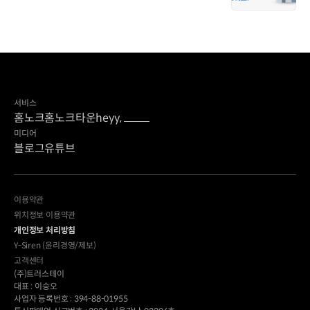
서비스
홈노크
홈노크타운
heyy,
미디어
블로그
유튜브
이용약관
위치정보 이용약관
개인정보 처리방침
Y-Siren (윤리경영/제보)
고객센터
(주)트러스테이
대표 : 이승오
사업자 등록번호 : 394-88-01955