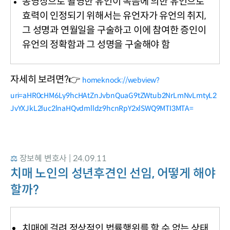
동영상으로 촬영한 유언이 녹음에 의한 유언으로
효력이 인정되기 위해서는 유언자가 유언의 취지
,
그 성명과 연월일을 구술하고 이에 참여한 증인이
유언의 정확함과 그 성명을 구술해야 함
자세히 보려면?👉 
homeknock://webview?
uri=aHR0cHM6Ly9hcHAtZnJvbnQuaG9tZWtub2NrLmNvLmtyL2
JvYXJkL2luc2lnaHQvdmlldz9hcnRpY2xlSWQ9MTI3MTA=
⚖️ 
장보혜 변호사 | 24.09.11
치매 노인의 성년후견인 선임, 어떻게 해야 
할까?
치매에 걸려 정상적인 법률행위를 할 수 없는 상태