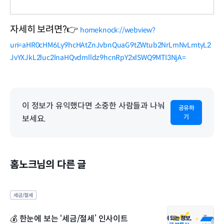
자세히 보려면?👉 
homeknock://webview?
uri=aHR0cHM6Ly9hcHAtZnJvbnQuaG9tZWtub2NrLmNvLmtyL2
JvYXJkL2luc2lnaHQvdmlldz9hcnRpY2xlSWQ9MTI3NjA=
이 정보가 유익했다면 소중한 사람들과 나눠
공유하
기
보세요.
홈노크님의 다른 글
세금/절세
💰 한눈에 보는 ‘세금/절세’ 인사이트