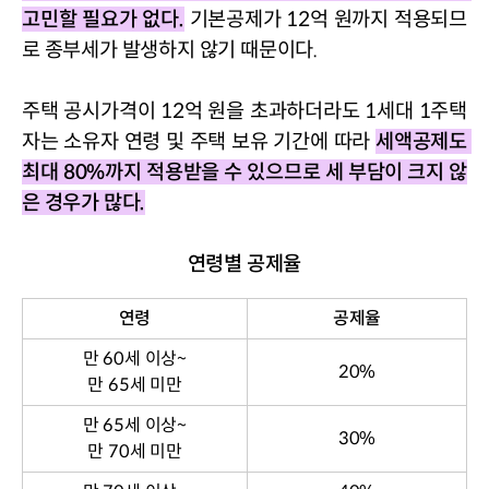
고민할 필요가 없다
.
기본공제가 
12
억 원까지 적용되므
로 종부세가 발생하지 않기 때문이다
.
주택 공시가격이 
12
억 원을 초과하더라도 
1
세대 
1
주택
자는 소유자 연령 및 주택 보유 기간에 따라 
세액공제도 
최대 
80%
까지 적용받을 수 있으므로 세 부담이 크지 않
은 경우가 많다
.
연령별 공제율
연령
공제율
만
60
세 이상
~
20%
만
65
세 미만
만
65
세 이상
~
30%
만
70
세 미만