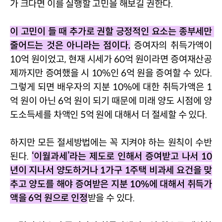
가 크다면 이를 실행할 고민을 해보길 권한다
.
이 고민이 들 때 추가로 권할 긍정적인 요소는 종부세만 
줄어드는 것은 아니라는 점이다
.
증여자의 취득가액이 
10
억 원이었고
, 
현재 시세가 
60
억 원이라면 증여재산공
제까지만 증여했을 시 
10%
인 
6
억 원을 증여할 수 있다
. 
그렇게 되면 배우자의 지분 
10%
에 대한 취득가액은 
1
억 원이 아닌 
6
억 원이 되기 때문에 미래 양도 시점에 양
도소득세를 차액인 
5
억 원에 대해서 더 절세할 수 있다
.
하지만 모든 절세방법에는 꼭 지켜야 하는 원칙이 수반
된다
. 
‘
이월과세
’
라는 제도로 인해서 증여받고 나서 
10
년이 지나서 양도하거나 
1
가구 
1
주택 비과세 요건을 맞
추고 양도를 해야 증여받은 지분 
10%
에 대해서 취득가
액을 
6
억 원으로 인정
받을 수 있다
.