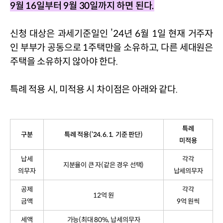
9
월 
16
일부터 
9
월 
30
일까지 하면 된다
.
신청 대상은 과세기준일인 
’24
년 
6
월 
1
일 현재 거주자
인 부부가 공동으로 
1
주택만을 소유하고
, 
다른 세대원은 
주택을 소유하지 않아야 한다
.
특례 적용 시, 미적용 시 차이점은 아래와 같다
.
특례
구분
특례 적용
(‘24.6.1.
기준 판단
)
미적용
납세
각각
지분율이 큰 자
(
같은 경우 선택
)
의무자
납세의무자
공제
각각
12
억 원
금액
9
억 원씩
세액
가능
(
최대
80%,
납세의무자