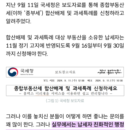
지난 
9
월 
11
일 국세청은 보도자료를 통해 종합부동산
세
(
이하 
‘
종부세
’)
 합산배제 및 과세특례를 신청하라고 
알려주었다
.
합산배제 및 과세특례 대상 부동산을 소유한 납세자는 
11
월 정기 고지에 반영되도록 
9
월 
16
일부터 
9
월 
30
일
까지 신청해야 한다
.
(그림 1) 국세청 보도자료
그러나 이를 놓치신 분들이 어떻게 하면 좋냐는 문의를 
꽤 많이 한다
. 
그러나 
실무에서는 납세자 친화적인 행정