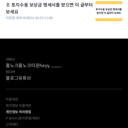
📄 토지수용 보상금 명세서를 받으면 이 글부터
보세요
이장원 세무사
2024.10.03 11:00
서비스
홈노크
홈노크타운
heyy,
미디어
블로그
유튜브
이용약관
위치정보 이용약관
개인정보 처리방침
Y-Siren (윤리경영/제보)
고객센터