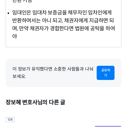
반환 가능
임대인은 임대차 보증금을 채무자인 임차인에게
반환하여서는 아니 되고, 채권자에게 지급하면 되
며, 만약 채권자가 경합한다면 법원에 공탁을 하여
야
이 정보가 유익했다면 소중한 사람들과 나눠
공유하
기
보세요.
장보혜 변호사님의 다른 글
법률