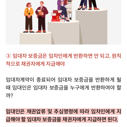
③ 임대차 보증금은 임차인에게 반환하면 안 되고
, 
원칙
적으로 채권자에게 지급해야
임대차계약이 종료되어 임대차 보증금을 반환하게 될 
때 임대인은 임대차 보증금을 누구에게 반환하여야 할
까?
임대인은 채권압류 및 추심명령에 따라 임차인에게 지
급해야 할 임대차 보증금을 채권자에게 지급하면 된다.