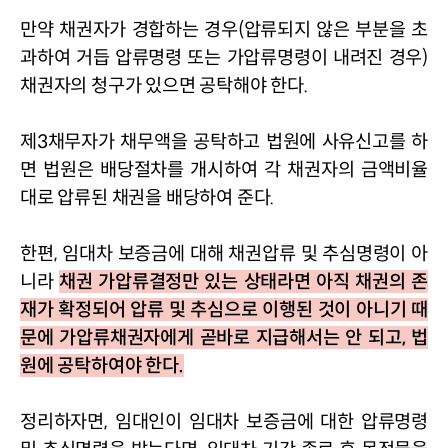
만약 채권자가 경합하는 경우(압류되지 않은 부분을 초
과하여 거듭 압류명령 또는 가압류명령이 내려진 경우) 
채권자의 청구가 있으면 공탁해야 한다.
제3채무자가 채무액을 공탁하고 법원에 사유신고를 하
면 법원은 배당절차를 개시하여 각 채권자의 금액비율
대로 압류된 채권을 배당하여 준다.
한편, 임대차 보증금에 대해 채권압류 및 추심명령이 아
니라 
채권 가압류결정만 있는 상태라면 아직 채권의 존
재가 확정되어 압류 및 추심으로 이행된 것이 아니기 때
문에 가압류채권자에게 곧바로 지급해서는 안 되고, 법
원에 공탁하여야 한다.
정리하자면, 임대인이 임대차 보증금에 대한 압류명령 