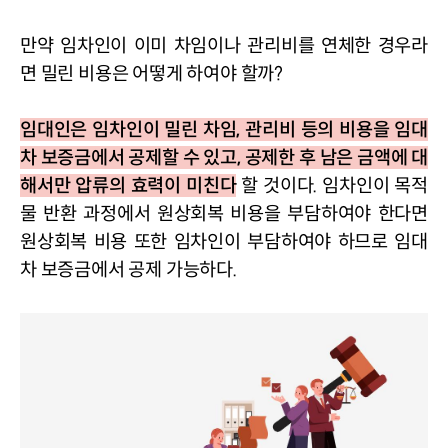
만약 임차인이 이미 차임이나 관리비를 연체한 경우라
면 밀린 비용은 어떻게 하여야 할까?
임대인은 임차인이 밀린 차임, 관리비 등의 비용을 임대
차 보증금에서 공제할 수 있고, 공제한 후 남은 금액에 대
해서만 압류의 효력이 미친다
 할 것이다. 임차인이 목적
물 반환 과정에서 원상회복 비용을 부담하여야 한다면 
원상회복 비용 또한 임차인이 부담하여야 하므로 임대
차 보증금에서 공제 가능하다.