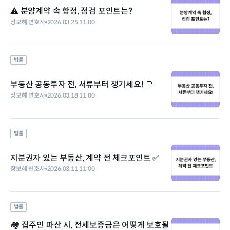
⚠️ 분양계약 속 함정, 점검 포인트는?
장보혜 변호사
2026.03.25 11:00
법률
부동산 공동투자 전, 서류부터 챙기세요! 📑
장보혜 변호사
2026.03.18 11:00
법률
지분권자 있는 부동산, 계약 전 체크포인트 ✅
장보혜 변호사
2026.03.11 11:00
법률
🏘️ 집주인 파산 시, 전세보증금은 어떻게 보호될