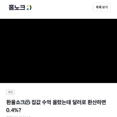
목록 보기
투자
환율쇼크🫠 집값 수억 올랐는데 달러로 환산하면 
0.4%?