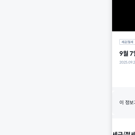
세금/절세
9월 
2025.09.
이 정보
세금/절세